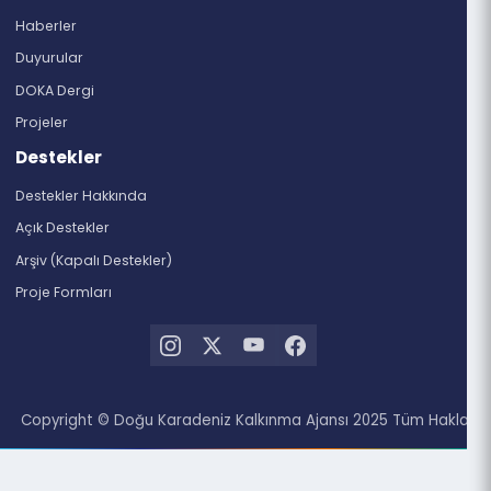
Bölgemiz
Trabzon
Artvin
Giresun
Gümüşhane
Ordu
Rize
Doküman Merkezi
Haberler
Duyurular
DOKA Dergi
Projeler
Destekler
Destekler Hakkında