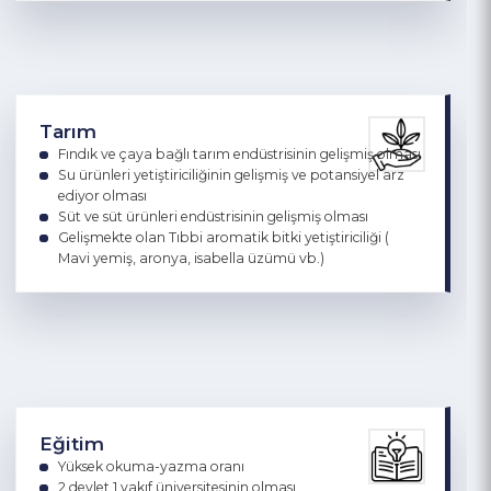
Küçük sanayi sitelerinde gelişmiş otomotiv sanayi alt
yapısı
4 OSB ile istihdam, il ve bölge ekonomisine katkı
sağlaması
Tarım
Fındık ve çaya bağlı tarım endüstrisinin gelişmiş olması
Su ürünleri yetiştiriciliğinin gelişmiş ve potansiyel arz
ediyor olması
Süt ve süt ürünleri endüstrisinin gelişmiş olması
Gelişmekte olan Tıbbi aromatik bitki yetiştiriciliği (
Mavi yemiş, aronya, isabella üzümü vb.)