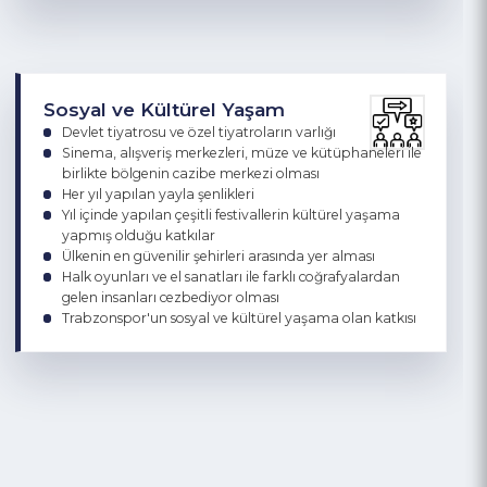
Bölge illerine de hizmet eden köklü bir geçmişe sahip
tıp fakültesi bulunması
4 özel hastane ile sağlık turizmine katkı sağlaması
Yapımı devam eden şehir hastanesi
Alanında ihtisaslaşmış hastanelerin varlığı ( Kalp,
göğüs, kemik, çocuk )
Alanında yetkin ve uzmanlaşmış sağlık personeli
varlığı
Sosyal ve Kültürel Yaşam
Devlet tiyatrosu ve özel tiyatroların varlığı
Sinema, alışveriş merkezleri, müze ve kütüphaneleri ile
birlikte bölgenin cazibe merkezi olması
Her yıl yapılan yayla şenlikleri
Yıl içinde yapılan çeşitli festivallerin kültürel yaşama
yapmış olduğu katkılar
Ülkenin en güvenilir şehirleri arasında yer alması