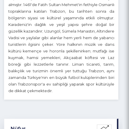
1204–1461 yılları arasında ise Trabzon Rum
İmparatorluğu'nun başkenti olarak tarih sahnesinde yer
almıştır. 1461'de Fatih Sultan Mehmet'in fethiyle Osmanlı
topraklarına katılan Trabzon, bu tarihten sonra da
bölgenin siyasi ve kültürel yaşamında etkili olmuştur.
Karadeniz'in dağlık ve yeşil yapısı şehre doğal bir
güzellik kazandırır; Uzungöl, Sümela Manastırı, Altındere
Vadisi ve yaylalar gibi alanlar hem yerli hem de yabancı
turistlerin ilgisini çeker. Yöre halkının müzik ve dans
kültürü kemençe ve horonla şekillenirken; mutfağı ise
kuymak, hamsi yemekleri, Akçaabat köftesi ve Laz
böreği gibi lezzetlerle tanınır. Liman ticareti, tarım,
balıkçılık ve turizmin önemli yer tuttuğu Trabzon, aynı
zamanda Türkiye'nin en büyük futbol kulüplerinden biri
olan Trabzonspor'a ev sahipliği yaparak spor kültürüyle
de dikkat çekmektedir.