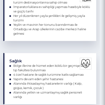
Arazi koşulları sebebiyle makineli tarımın yetersiz
kalmasından kaynaklı işgücü potansiyeli
Turizm
Dünyaca bilinen Uzungöl, Sümela Manastırı gibi
turizm destinasyonlarına sahip olması
İmparatorluklara ev sahipliği yapması hasebiyle köklü
ve güçlü tarihi
Her yıl düzenlenen yayla şenlikleri ile gelişmiş yayla
turizmi
Yeşilin ve mavinin her tonunu barındırması ile
Ortadoğu ve Arap ülkelerinin cazibe merkezi haline
gelmesi
Sağlık