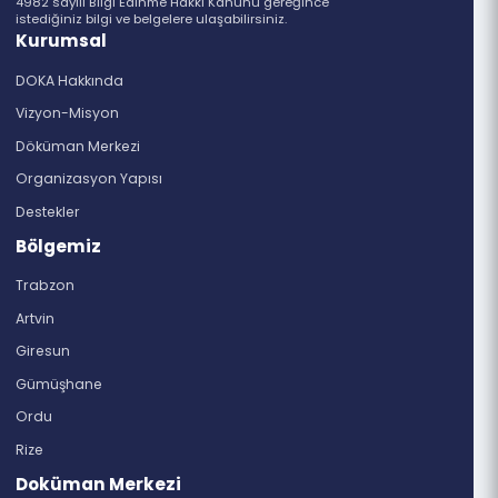
Gazipaşa Mahallesi, Nemlioğlu Sk. No: 3,
61030 Merkez/Ortahisar/Trabzon
dogukaradenizkalkinmaajansi@hs01.kep.tr
doka@doka.org.tr
444 8 290
Bilgi Edinme Formu
4982 sayılı Bilgi Edinme Hakkı Kanunu gereğince
istediğiniz bilgi ve belgelere ulaşabilirsiniz.
Kurumsal
DOKA Hakkında
Vizyon-Misyon
Döküman Merkezi
Organizasyon Yapısı
Destekler