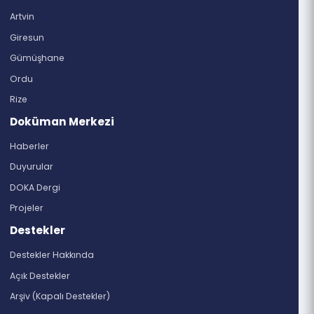
Bilgi Edinme Formu
4982 sayılı Bilgi Edinme Hakkı Kanunu gereğince
istediğiniz bilgi ve belgelere ulaşabilirsiniz.
Kurumsal
DOKA Hakkında
Vizyon-Misyon
Döküman Merkezi
Organizasyon Yapısı
Destekler
Bölgemiz
Trabzon
Artvin
Giresun
Gümüşhane
Ordu