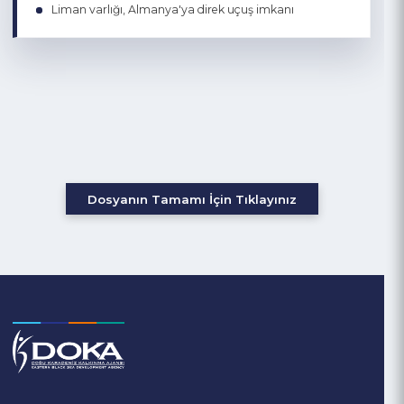
Dış Ticaret
Fındık ve mamulleri, orman ürünleri, madencilik ve
kimyasallar başta olmak üzere çeşitlenen ihracat
yapısı
Pozitif dış ticaret dengesi oluşturması
Fındık temelli gıda ve Bentonit kedi kumu ihracatıyla
oluşturduğu uluslararası marka gücü
Mobilya ve orman ürünleri sektörünün ihracat
potansiyeli
Liman varlığı, Almanya'ya direk uçuş imkanı