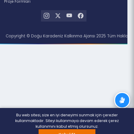
Rize
Doküman Merkezi
Haberler
Duyurular
DOKA Dergi
Projeler
Destekler
Destekler Hakkında
Açık Destekler
Arşiv (Kapalı Destekler)
Proje Formları