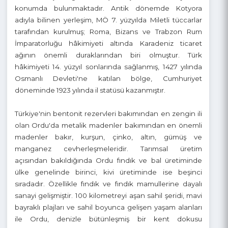
iç kesimlere açılan vadileri sayesinde hem sahil ticareti
hem de iç bölgelere erişim açısından stratejik bir
konumda bulunmaktadır. Antik dönemde Kotyora
adıyla bilinen yerleşim, MÖ 7. yüzyılda Miletli tüccarlar
tarafından kurulmuş; Roma, Bizans ve Trabzon Rum
İmparatorluğu hâkimiyeti altında Karadeniz ticaret
ağının önemli duraklarından biri olmuştur. Türk
hâkimiyeti 14. yüzyıl sonlarında sağlanmış, 1427 yılında
Osmanlı Devleti'ne katılan bölge, Cumhuriyet
döneminde 1923 yılında il statüsü kazanmıştır.
Türkiye'nin bentonit rezervleri bakımından en zengin ili
olan Ordu'da metalik madenler bakımından en önemli
madenler bakır, kurşun, çinko, altın, gümüş ve
manganez cevherleşmeleridir. Tarımsal üretim
açısından bakıldığında Ordu fındık ve bal üretiminde
ülke genelinde birinci, kivi üretiminde ise beşinci
sıradadır. Özellikle fındık ve fındık mamullerine dayalı