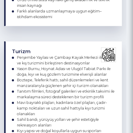
İşgücü
Tarım, sanayi ve hizmetlerde çok sektörlü ve deneyimli
işgücü yapısı
Gıda, mobilya, hazır giyim sektörlerinde nitelikli iş gücü
kapasitesi
Kadın ve genç ağırlıklı işgücü profili
Ordu Üniversitesi kaynaklı geniş akademik ve teknik
insan kaynağı
Farklı alanlarda uzmanlaşmaya uygun eğitim–
istihdam ekosistemi
Turizm
Perşembe Yaylası ve Çambaşı Kayak Merkezi ile yayla
ve kış turizmini birleştiren destinasyonlar
Yason Burnu, Hoynat Adası ve Ulugöl Tabiat Parkı ile