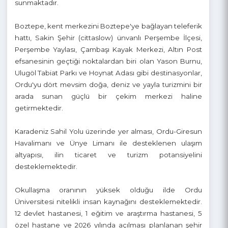
sanayi gelişmiştir. 100 kilometreyi aşan sahil şeridi, mavi
bayraklı plajları ve sahil boyunca gelişen yaşam alanları
ile Ordu, denizle bütünleşmiş bir kent dokusu
sunmaktadır.
Boztepe, kent merkezini Boztepe'ye bağlayan teleferik
hattı, Sakin Şehir (cittaslow) ünvanlı Perşembe İlçesi,
Perşembe Yaylası, Çambaşı Kayak Merkezi, Altın Post
efsanesinin geçtiği noktalardan biri olan Yason Burnu,
Ulugöl Tabiat Parkı ve Hoynat Adası gibi destinasyonlar,
Ordu'yu dört mevsim doğa, deniz ve yayla turizmini bir
arada sunan güçlü bir çekim merkezi haline
getirmektedir.
Karadeniz Sahil Yolu üzerinde yer alması, Ordu-Giresun
Havalimanı ve Ünye Limanı ile desteklenen ulaşım
altyapısı, ilin ticaret ve turizm potansiyelini
desteklemektedir.