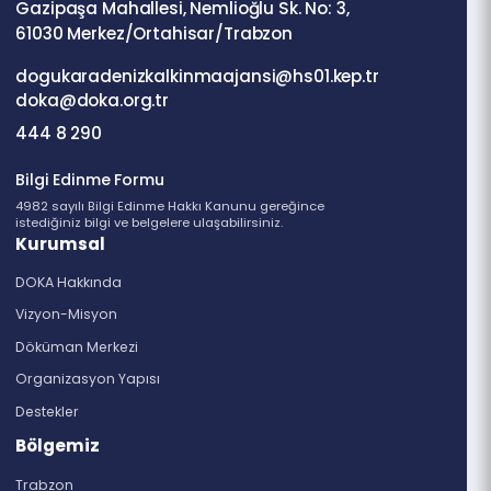
Dosyanın Tamamı İçin Tıklayınız
Gazipaşa Mahallesi, Nemlioğlu Sk. No: 3,
61030 Merkez/Ortahisar/Trabzon
dogukaradenizkalkinmaajansi@hs01.kep.tr
doka@doka.org.tr
444 8 290