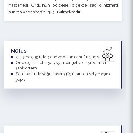
Okullaşma oranının yüksek olduğu ilde Ordu
Üniversitesi nitelikli insan kaynağını desteklemektedir.
12 devlet hastanesi, 1 eğitim ve araştırma hastanesi, 5
özel hastane ve 2026 yılında açılması planlanan şehir
hastanesi, Ordu'nun bölgesel ölçekte sağlık hizmeti
sunma kapasitesini güçlü kılmaktadır.
Nüfus
Çalışma çağında, genç ve dinamik nüfus yapısı
Orta ölçekli nüfus yapısıyla dengeli ve erişilebilir bir
şehir ortamı
Sahil hattında yoğunlaşan güçlü bir kentsel yerleşim
yapısı