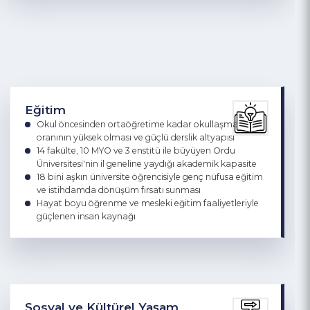
Tarım
Fındık, bal üretiminde Türkiye lideri
Kivide önemli üretim merkezleri arasında
Su ürünleri yetiştiriciliğinde gelişim potansiyeli
Mera ve orman varlığına dayalı hayvancılık kapasitesi
Eğitim
Okul öncesinden ortaöğretime kadar okullaşma
oranının yüksek olması ve güçlü derslik altyapısı
14 fakülte, 10 MYO ve 3 enstitü ile büyüyen Ordu
Üniversitesi'nin il geneline yaydığı akademik kapasite
18 bini aşkın üniversite öğrencisiyle genç nüfusa eğitim
ve istihdamda dönüşüm fırsatı sunması