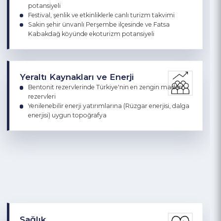
doğa, kıyı ve kuş gözlem turizmine elverişli alanlar
Boztepe, Teleferik hattı, sahil düzenlemeleri ve kent
manzaralarıyla güçlenen şehir içi turizm olanakları
Tanıtım filmleri, fotoğraf galerileri ve etkinlik takvimi ile
markalaşma süreci desteklenen bir turizm profili
Mavi bayraklı plajları, kadınlara özel plajları, çadır-
kamp noktaları ve uzun sahil hattıyla kıyı turizmi
olanakları
Sahil bandı, yürüyüş yolları ve şehir estetiğiyle
rekreasyon alanları
Kıyı yapısı ve doğal koşullarla uygun su sporları
potansiyeli
Festival, şenlik ve etkinliklerle canlı turizm takvimi
Sakin şehir ünvanlı Perşembe ilçesinde ve Fatsa
Kabakdağ köyünde ekoturizm potansiyeli
Yeraltı Kaynakları ve Enerji
Bentonit rezervlerinde Türkiye'nin en zengin maden
rezervleri
Yenilenebilir enerji yatırımlarına (Rüzgar enerjisi, dalga