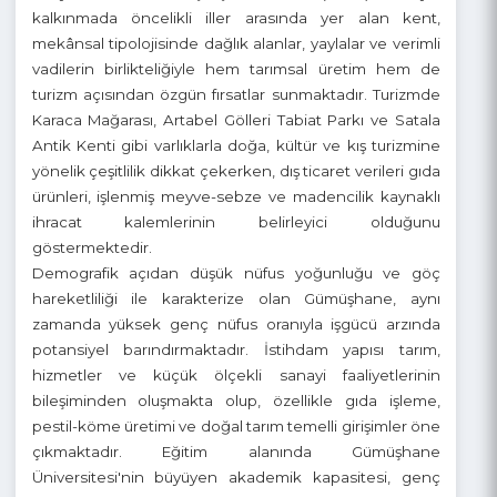
teşkil etmektedir.
Sosyo-Ekonomik Gelişmişlik Endeksi (SEGE) itibarıyla
kalkınmada öncelikli iller arasında yer alan kent,
mekânsal tipolojisinde dağlık alanlar, yaylalar ve verimli
vadilerin birlikteliğiyle hem tarımsal üretim hem de
turizm açısından özgün fırsatlar sunmaktadır. Turizmde
Karaca Mağarası, Artabel Gölleri Tabiat Parkı ve Satala
Antik Kenti gibi varlıklarla doğa, kültür ve kış turizmine
yönelik çeşitlilik dikkat çekerken, dış ticaret verileri gıda
ürünleri, işlenmiş meyve-sebze ve madencilik kaynaklı
ihracat kalemlerinin belirleyici olduğunu
göstermektedir.
Demografik açıdan düşük nüfus yoğunluğu ve göç
hareketliliği ile karakterize olan Gümüşhane, aynı
zamanda yüksek genç nüfus oranıyla işgücü arzında
potansiyel barındırmaktadır. İstihdam yapısı tarım,
hizmetler ve küçük ölçekli sanayi faaliyetlerinin
bileşiminden oluşmakta olup, özellikle gıda işleme,