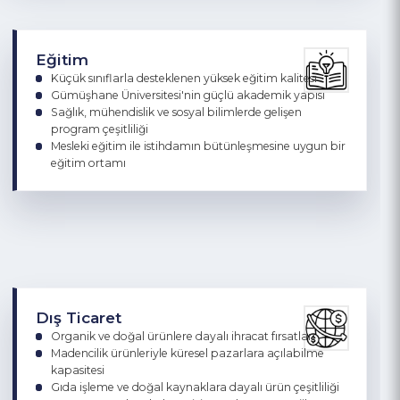
Altın, bakır, çinko ve kurşun gibi metalik madenlerde
stratejik rezervler
Feldspat, kaolen, barit ve kireçtaşı gibi geniş
endüstriyel hammadde çeşitliliği
Madenlere dayalı işleme, zenginleştirme ve yan sanayi
potansiyeli
Jeolojik olarak Türkiye'nin öne çıkan madencilik
bölgelerinden biri
Eğitim
Küçük sınıflarla desteklenen yüksek eğitim kalitesi
Gümüşhane Üniversitesi'nin güçlü akademik yapısı
Sağlık, mühendislik ve sosyal bilimlerde gelişen
program çeşitliliği
Mesleki eğitim ile istihdamın bütünleşmesine uygun bir
eğitim ortamı