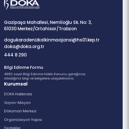
Dosyanın Tamamı İçin Tıklayınız
Gazipaşa Mahallesi, Nemlioğlu Sk. No: 3,
61030 Merkez/Ortahisar/Trabzon
dogukaradenizkalkinmaajansi@hs01.kep.tr
doka@doka.org.tr