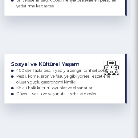
Sağlık
Türkiye'nin ortalama olarak en uzun yaşayan
insanlarının şehri
Gelişen sağlık tesisleri ve erişilebilir hizmet ağı
Üniversitenin sağlık bölümleriyle desteklenen personel
yetiştirme kapasitesi
Sosyal ve Kültürel Yaşam
400'den fazla tescilli yapıyla zengin tarihsel doku
Pestil, köme, siron ve fasulye gibi yöresel lezzetlerle
oluşan güçlü gastronomi kimliği
Köklü halk kültürü, oyunlar ve el sanatları