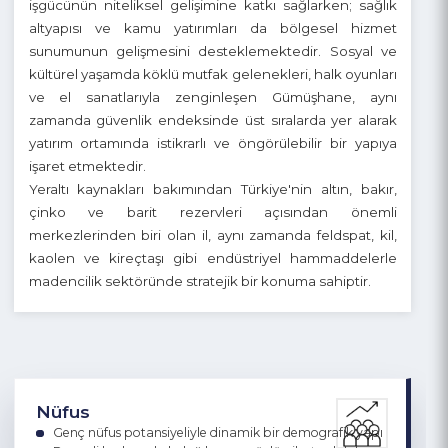
pestil-köme üretimi ve doğal tarım temelli girişimler öne
çıkmaktadır. Eğitim alanında Gümüşhane
Üniversitesi'nin büyüyen akademik kapasitesi, genç
işgücünün niteliksel gelişimine katkı sağlarken; sağlık
altyapısı ve kamu yatırımları da bölgesel hizmet
sunumunun gelişmesini desteklemektedir. Sosyal ve
kültürel yaşamda köklü mutfak gelenekleri, halk oyunları
ve el sanatlarıyla zenginleşen Gümüşhane, aynı
zamanda güvenlik endeksinde üst sıralarda yer alarak
yatırım ortamında istikrarlı ve öngörülebilir bir yapıya
işaret etmektedir.
Yeraltı kaynakları bakımından Türkiye'nin altın, bakır,
çinko ve barit rezervleri açısından önemli
merkezlerinden biri olan il, aynı zamanda feldspat, kil,
kaolen ve kireçtaşı gibi endüstriyel hammaddelerle
madencilik sektöründe stratejik bir konuma sahiptir.