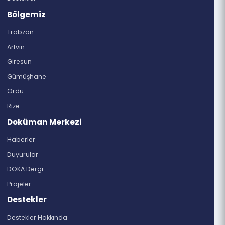
444 8 290
Bilgi Edinme Formu
4982 sayılı Bilgi Edinme Hakkı Kanunu gereğince
istediğiniz bilgi ve belgelere ulaşabilirsiniz.
Kurumsal
DOKA Hakkında
Vizyon-Misyon
Döküman Merkezi
Organizasyon Yapısı
Destekler
Bölgemiz
Trabzon
Artvin
Giresun
Gümüşhane