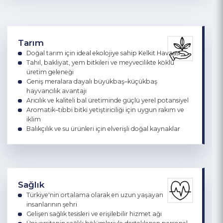
Madencilikten orman ürünlerine uzanan sanayi yapısı
OSB ve küçük sanayi sitelerinde gelişmeye açık üretim
altyapısı
Tarım
Doğal tarım için ideal ekolojiye sahip Kelkit Havzası
Tahıl, bakliyat, yem bitkileri ve meyvecilikte köklü
üretim geleneği
Geniş meralara dayalı büyükbaş–küçükbaş
hayvancılık avantajı
Arıcılık ve kaliteli bal üretiminde güçlü yerel potansiyel
Aromatik–tıbbi bitki yetiştiriciliği için uygun rakım ve
iklim
Balıkçılık ve su ürünleri için elverişli doğal kaynaklar