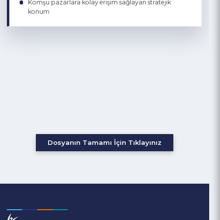
Dış Ticaret
Organik ve doğal ürünlere dayalı ihracat fırsatları
Madencilik ürünleriyle küresel pazarlara açılabilme
kapasitesi
Gıda işleme ve doğal kaynaklara dayalı ürün çeşitliliği
Komşu pazarlara kolay erişim sağlayan stratejik
konum