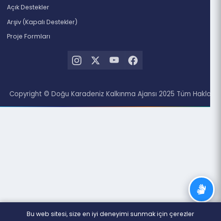
Ordu
Rize
Doküman Merkezi
Haberler
Duyurular
DOKA Dergi
Projeler
Destekler
Destekler Hakkında
Açık Destekler
Arşiv (Kapalı Destekler)
Proje Formları