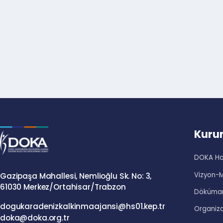
Ku
DOKA