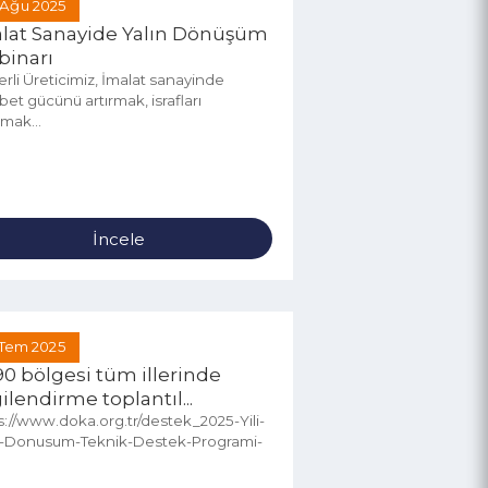
25 Ağu 2025
İmalat Sanayide Yalın Dönüşüm
Webinarı
Değerli Üreticimiz, İmalat sanayinde
rekabet gücünü artırmak, israfları
azaltmak...
İncele
17 Tem 2025
TR90 bölgesi tüm illerinde
bilgilendirme toplantıl...