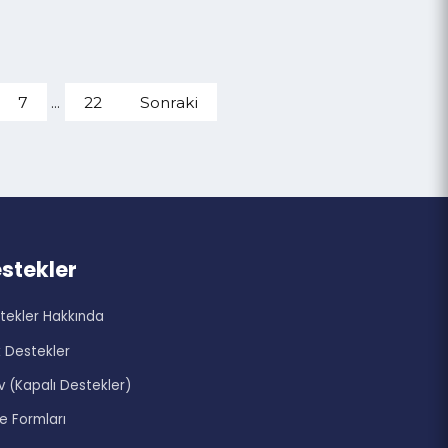
6
7
...
22
Sonraki
zi
Destekler
Destekler Hakkında