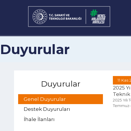
Duyurular
11 
Duyurular
2025
Genel Duyurular
2025 Y
Temmu
Destek Duyuruları
İhale İlanları