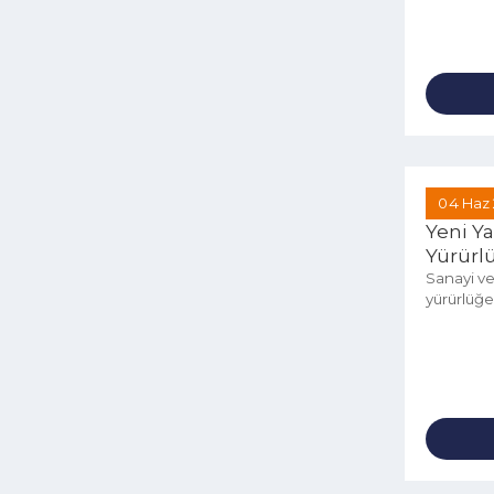
2025 Y
Deste
Pr...
04 
Yeni
Yürü
Sanayi
yürürl