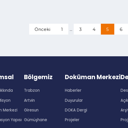
İncele
Önceki
1
...
3
4
5
rumsal
Bölgemiz
Doküman Merke
 Hakkında
Trabzon
Haberler