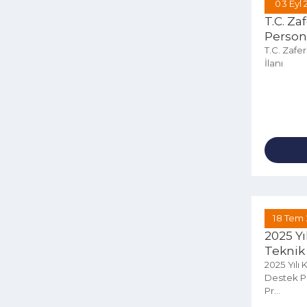
03 
T.C.
Pers
T.C. Z
İlanı
18 
2025
Tekn