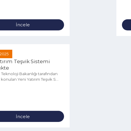
ılı Katma Değerli Üretim Teknik
k Programı Haziran Dönemi Başarılı
İncele
Haz 2025
 Yatırım Teşvik Sistemi
rlükte
 ve Teknoloji Bakanlığı tarafından
üğe konulan Yeni Yatırım Teşvik S...