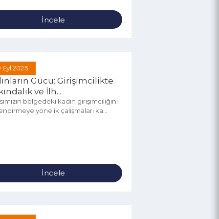
İncele
09 Eyl 2025
Kadınların Gücü: Girişimcilikte
Farkındalık ve İlh...
Ajansımızın bölgedeki kadın girişimciliğini
güçlendirmeye yönelik çalışmaları ka...
İncele