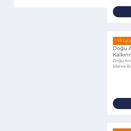
15 
Doğu
Kalk
Doğu 
İdares