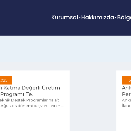
Kurumsal
Hakkımızda
Kas 2025
 Yılı Katma Değerli Üretim
Teknik Programı Te...
ılı Teknik Destek Programlarına ait
z- Ağustos dönemi başvurularının ...